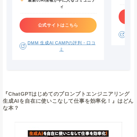
最新のAI情報が手に入るコミュニテ
ィ
公式サイトはこちら
Aid
DMM 生成AI CAMPの評判・口コ
ミ
『ChatGPTはじめてのプロンプトエンジニアリング
生成AIを自在に使いこなして仕事を効率化！』はどん
な本？