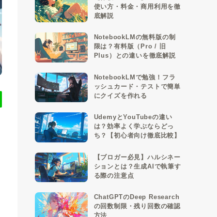
使い方・料金・商用利用を徹
底解説
NotebookLMの無料版の制
限は？有料版（Pro / 旧
Plus）との違いを徹底解説
NotebookLMで勉強！フラ
ッシュカード・テストで簡単
にクイズを作れる
UdemyとYouTubeの違い
は？効率よく学ぶならどっ
ち？【初心者向け徹底比較】
【ブロガー必見】ハルシネー
ションとは？生成AIで執筆す
る際の注意点
ChatGPTのDeep Research
の回数制限・残り回数の確認
方法