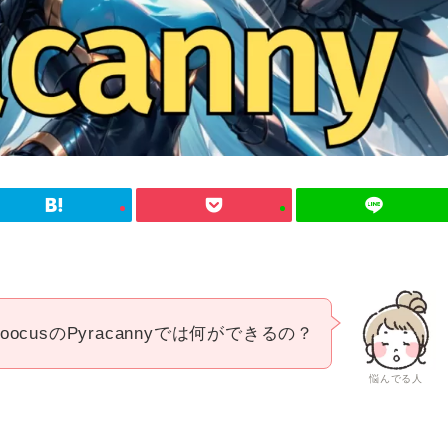
ooocusのPyracannyでは何ができるの？
悩んでる人