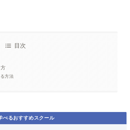
目次
？
い方
える方法
が学べるおすすめスクール