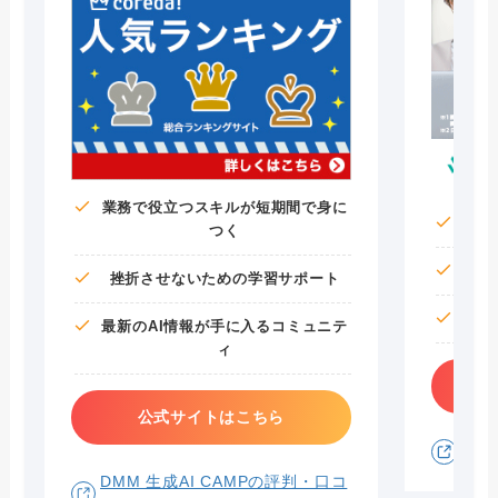
業務で役立つスキルが短期間で身に
つく
挫折させないための学習サポート
最新のAI情報が手に入るコミュニテ
ィ
公式サイトはこちら
Aid
DMM 生成AI CAMPの評判・口コ