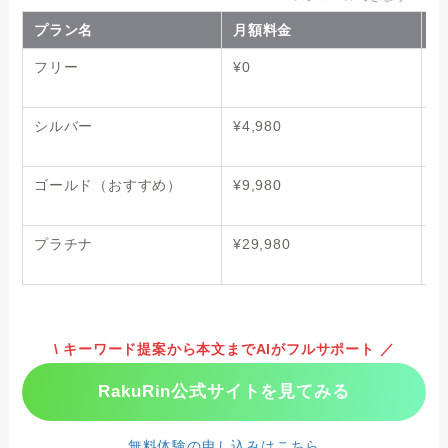
プラン名
月額料金
利
フリー
¥0
2
シルバー
¥4,980
2
ゴールド（おすすめ）
¥9,980
6
プラチナ
¥29,980
2
\ キーワード提案から本文までAIがフルサポート ／
RakuRin公式サイトを見てみる
無料体験の申し込みはこちら