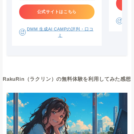
公式サイトはこちら
Aid
DMM 生成AI CAMPの評判・口コ
ミ
RakuRin（ラクリン）の無料体験を利用してみた感想