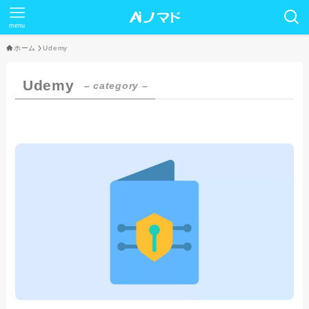
menu
ホーム
Udemy
Udemy
– category –