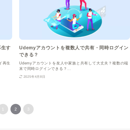
再生す
Udemyアカウントを複数人で共有・同時ログイン
できる？
イ再生
Udemyアカウントを友人や家族と共有して大丈夫？複数の端
末で同時ログインできる？...
2025年4月8日
1
2
3