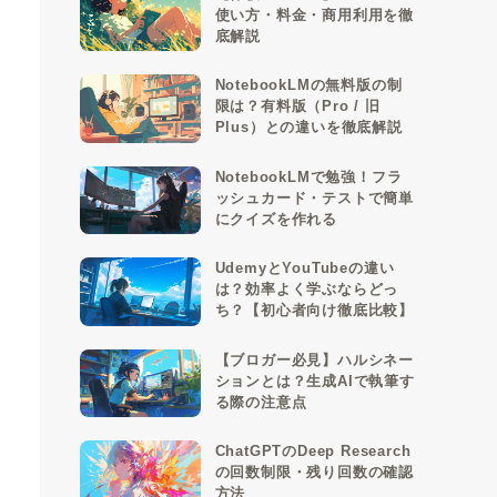
使い方・料金・商用利用を徹
底解説
NotebookLMの無料版の制
限は？有料版（Pro / 旧
Plus）との違いを徹底解説
NotebookLMで勉強！フラ
ッシュカード・テストで簡単
にクイズを作れる
UdemyとYouTubeの違い
は？効率よく学ぶならどっ
ち？【初心者向け徹底比較】
【ブロガー必見】ハルシネー
ションとは？生成AIで執筆す
る際の注意点
ChatGPTのDeep Research
の回数制限・残り回数の確認
方法